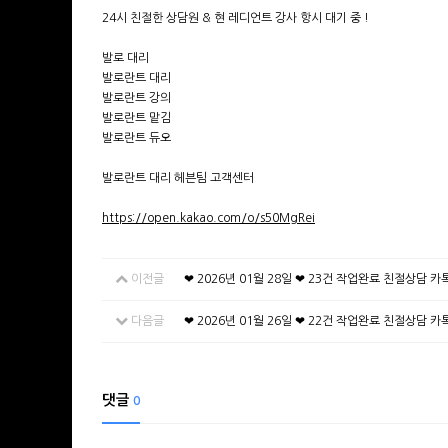
24시 친절한 상담원 & 현 레디언트 강사 항시 대기 중 !
발로 대리
발로란트 대리
발로란트 강의
발로란트 맡김
발로란트 듀오
발로란트 대리 헤븐팀 고객센터
https://open.kakao.com/o/s50MgRei
이전글
❤ 2026년 01월 28일 ❤ 23건 작업완료 친절상담 
다음글
❤ 2026년 01월 26일 ❤ 22건 작업완료 친절상담 
댓글
0