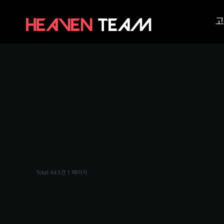
고
Total 443건
1 페이지