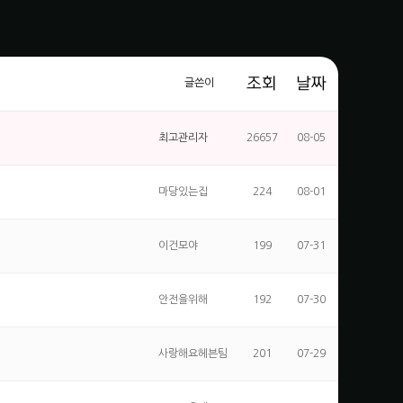
조회
날짜
글쓴이
최고관리자
26657
08-05
마당있는집
224
08-01
이건모야
199
07-31
안전을위해
192
07-30
사랑해요헤븐팀
201
07-29