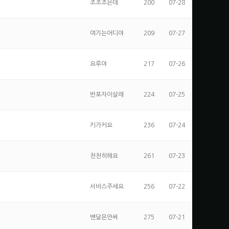
조조조은데
200
07-28
여기는어디야
209
07-27
요루야
217
07-26
반포자이살래
224
07-25
키가커요
236
07-24
천천히해요
261
07-23
서비스주세요
256
07-22
밴달은안써
275
07-21