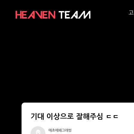
고
기대 이상으로 잘해주심 ㄷㄷ
애초에왜그래썽