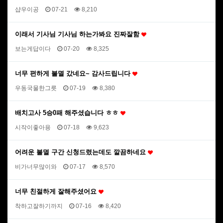
샵우이공
07-21
8,210
이래서 기사님 기사님 하는가봐요 진짜잘함
보는게답이다
07-20
8,325
너무 편하게 불멸 갔네요~ 감사드립니다
우동국물한그릇
07-19
8,380
배치고사 5승0패 해주셨습니다 ㅎㅎ
시작이좋아용
07-18
9,623
어려운 불멸 구간 신청드렸는데도 깔끔하네요
비가너무많이와
07-17
8,570
너무 친절하게 잘해주셨어요
착하고잘하기까지
07-16
8,420