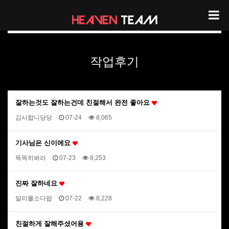
헤븐팀 리뷰
작업후기
잘하는것도 잘하는건데 친절해서 완전 좋아요
감사합니당당
07-24
8,065
기사님은 신이에요
똑똑히봐라
07-23
8,253
진짜 잘하네요
말리를소다팝
07-22
8,228
친절하게 잘해주셨어용