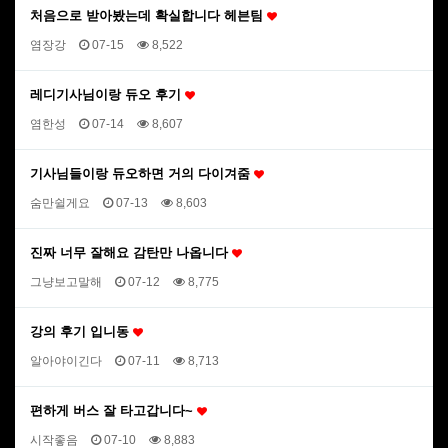
처음으로 받아봤는데 확실합니다 헤븐팀
염장강
07-15
8,522
레디기사님이랑 듀오 후기
염한성
07-14
8,607
기사님들이랑 듀오하면 거의 다이겨줌
숨만쉴게요
07-13
8,603
진짜 너무 잘해요 감탄만 나옵니다
그냥보고말해
07-12
8,775
강의 후기 입니동
알아야이긴다
07-11
8,713
편하게 버스 잘 타고갑니다~
시작좋음
07-10
8,883