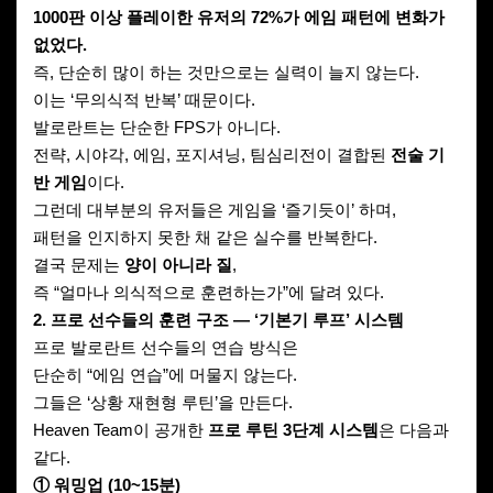
1000판 이상 플레이한 유저의 72%가 에임 패턴에 변화가
없었다.
즉, 단순히 많이 하는 것만으로는 실력이 늘지 않는다.
이는 ‘무의식적 반복’ 때문이다.
발로란트는 단순한 FPS가 아니다.
전략, 시야각, 에임, 포지셔닝, 팀심리전이 결합된
전술 기
반 게임
이다.
그런데 대부분의 유저들은 게임을 ‘즐기듯이’ 하며,
패턴을 인지하지 못한 채 같은 실수를 반복한다.
결국 문제는
양이 아니라 질
,
즉 “얼마나 의식적으로 훈련하는가”에 달려 있다.
2. 프로 선수들의 훈련 구조 — ‘기본기 루프’ 시스템
프로 발로란트 선수들의 연습 방식은
단순히 “에임 연습”에 머물지 않는다.
그들은 ‘상황 재현형 루틴’을 만든다.
Heaven Team이 공개한
프로 루틴 3단계 시스템
은 다음과
같다.
① 워밍업 (10~15분)