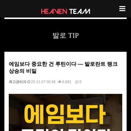
노하우 및 TIP
발로 TIP
에임보다 중요한 건 루틴이다 — 발로란트 랭크
상승의 비밀
최고관리자
25-11-07 00:46
6,681
0
본문