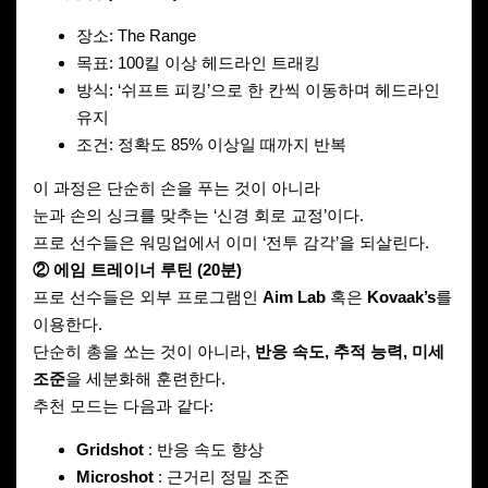
장소: The Range
목표: 100킬 이상 헤드라인 트래킹
방식: ‘쉬프트 피킹’으로 한 칸씩 이동하며 헤드라인
유지
조건: 정확도 85% 이상일 때까지 반복
이 과정은 단순히 손을 푸는 것이 아니라
눈과 손의 싱크를 맞추는 ‘신경 회로 교정’이다.
프로 선수들은 워밍업에서 이미 ‘전투 감각’을 되살린다.
② 에임 트레이너 루틴 (20분)
프로 선수들은 외부 프로그램인
Aim Lab
혹은
Kovaak’s
를
이용한다.
단순히 총을 쏘는 것이 아니라,
반응 속도, 추적 능력, 미세
조준
을 세분화해 훈련한다.
추천 모드는 다음과 같다:
Gridshot
: 반응 속도 향상
Microshot
: 근거리 정밀 조준