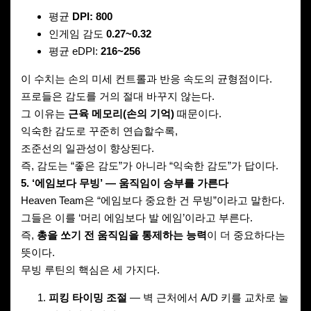
평균
DPI: 800
인게임 감도
0.27~0.32
평균 eDPI:
216~256
이 수치는 손의 미세 컨트롤과 반응 속도의 균형점이다.
프로들은 감도를 거의 절대 바꾸지 않는다.
그 이유는
근육 메모리(손의 기억)
때문이다.
익숙한 감도로 꾸준히 연습할수록,
조준선의 일관성이 향상된다.
즉, 감도는 “좋은 감도”가 아니라 “익숙한 감도”가 답이다.
5. ‘에임보다 무빙’ — 움직임이 승부를 가른다
Heaven Team은 “에임보다 중요한 건 무빙”이라고 말한다.
그들은 이를 ‘머리 에임보다 발 에임’이라고 부른다.
즉,
총을 쏘기 전 움직임을 통제하는 능력
이 더 중요하다는
뜻이다.
무빙 루틴의 핵심은 세 가지다.
피킹 타이밍 조절
— 벽 근처에서 A/D 키를 교차로 눌