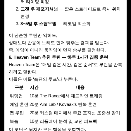
러 타이밍 피킹
교전 후 재포지셔닝
— 짧은 스트레이프로 즉시 위치
변경
3~5발 후 스탑무빙
— 리코일 최소화
이 단순한 루틴만 익혀도,
상대보다 반응이 느려도 먼저 맞추는 결과를 얻는다.
즉, 에임이 아니라 움직임이 먼저 승부를 결정한다.
6. Heaven Team 추천 루틴 — 하루 1시간 집중 훈련
Heaven Team은 “매일 같은 시간, 같은 순서”로 루틴을 반복
하라고 말한다.
이들은 이를 ‘습관의 루프’라 부른다.
구분
시간
내용
워밍업
10분
The Range에서 헤드라인 트래킹
에임 훈련
20분
Aim Lab / Kovaak’s 반복 훈련
맵 루틴
20분
커스텀 매치에서 주요 포지션 조준선 암기
복습
10분
리플레이 분석 및 교전 피드백
이 루틴은 짧지만 모든 핵심을 포함한다.