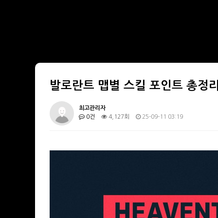
발로란트 맵별 스킬 포인트 총정
최고관리자
0건
4,127회
25-09-11 03:19