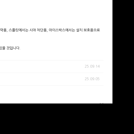
장악용, 스플릿에서는 시야 차단용, 아이스박스에서는 설치 보호용으로
있을 것입니다.
25.09.14
25.09.05