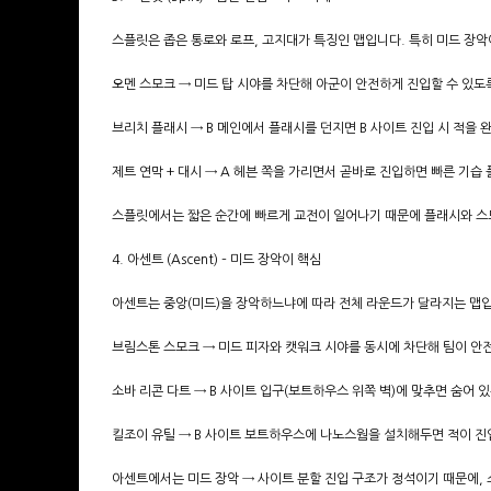
스플릿은 좁은 통로와 로프, 고지대가 특징인 맵입니다. 특히 미드 장
오멘 스모크 → 미드 탑 시야를 차단해 아군이 안전하게 진입할 수 있도
브리치 플래시 → B 메인에서 플래시를 던지면 B 사이트 진입 시 적을 
제트 연막 + 대시 → A 헤븐 쪽을 가리면서 곧바로 진입하면 빠른 기습
스플릿에서는 짧은 순간에 빠르게 교전이 일어나기 때문에 플래시와 스
4. 아센트 (Ascent) – 미드 장악이 핵심
아센트는 중앙(미드)을 장악하느냐에 따라 전체 라운드가 달라지는 맵입니
브림스톤 스모크 → 미드 피자와 캣워크 시야를 동시에 차단해 팀이 안전
소바 리콘 다트 → B 사이트 입구(보트하우스 위쪽 벽)에 맞추면 숨어 
킬조이 유틸 → B 사이트 보트하우스에 나노스웜을 설치해두면 적이 진입
아센트에서는 미드 장악 → 사이트 분할 진입 구조가 정석이기 때문에,