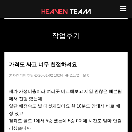
헤븐팀 리뷰
작업후기
가격도 싸고 너무 친절하셔요
혼자걷기엔추워
26-01-02 10:34
2,172
0
본문
제가 가성비충이라 여러곳 비교해보고 제일 괜찮은 헤븐팀
에서 진행 했는데
일단 배정속도 별 다섯개였어요 한 10분도 안돼서 바로 배
정 됐고
결과도 골드 1에서 5승 했는데 5승 0패에 시간도 얼마 안걸
리셨습니까