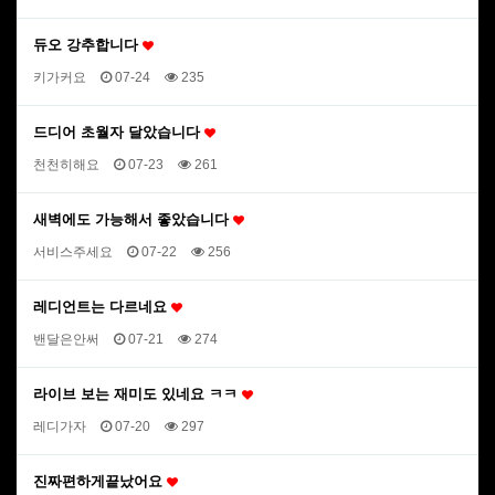
듀오 강추합니다
키가커요
07-24
235
드디어 초월자 달았습니다
천천히해요
07-23
261
새벽에도 가능해서 좋았습니다
서비스주세요
07-22
256
레디언트는 다르네요
밴달은안써
07-21
274
라이브 보는 재미도 있네요 ㅋㅋ
레디가자
07-20
297
진짜편하게끝났어요