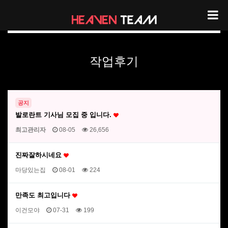
헤븐팀 리뷰
작업후기
공지
발로란트 기사님 모집 중 입니다.
최고관리자
08-05
26,656
진짜잘하시네요
마당있는집
08-01
224
만족도 최고입니다
이건모야
07-31
199