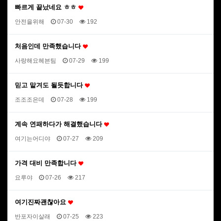
빠르게 끝났네요 ㅎㅎ
안전을위해
07-30
192
처음인데 만족했습니다
사랑해요헤븐팀
07-29
199
믿고 맡겨도 될듯합니다
조조조은데
07-28
199
계속 연패하다가 해결했습니다
여기는어디야
07-27
209
가격 대비 만족합니다
요루야
07-26
217
여기진짜괜찮아요
반포자이살래
07-25
223