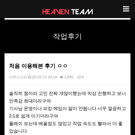
헤븐팀 리뷰
작업후기
처음 이용해본 후기 ㅇㅇ
너무시끄러
26-02-11 04:18
1,695
0
본문
솔직히 첨이라 고민 진짜 개많이했는데 막상 진행하고 보니
만족감 최대더라구여
기사님 운영이나 피킹 에임이 말이 안됩니다 너무 깔끔하고
2:1로 쉽게 이기더라구여
플레이 보는데 배울점도 많았고 작업 속도도 빨라서 더 좋
았습니다