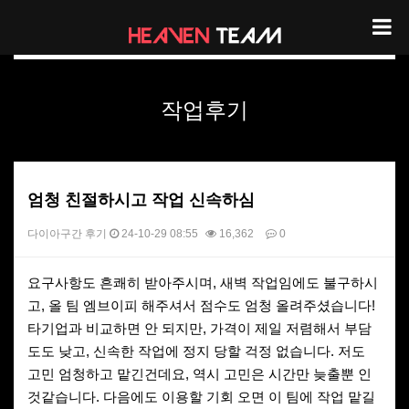
헤븐팀 리뷰
작업후기
엄청 친절하시고 작업 신속하심
다이아구간 후기
24-10-29 08:55
16,362
0
본문
요구사항도 흔쾌히 받아주시며, 새벽 작업임에도 불구하시
고, 올 팀 엠브이피 해주셔서 점수도 엄청 올려주셨습니다!
타기업과 비교하면 안 되지만, 가격이 제일 저렴해서 부담
도도 낮고, 신속한 작업에 정지 당할 걱정 없습니다. 저도
고민 엄청하고 맡긴건데요, 역시 고민은 시간만 늦출뿐 인
것같습니다. 다음에도 이용할 기회 오면 이 팀에 작업 맡길