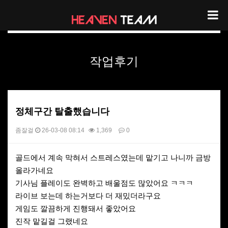
헤븐팀 리뷰
작업후기
정체구간 탈출했습니다
좀잘걸
26-03-08 08:14
1,369
0
본문
골드에서 계속 막혀서 스트레스였는데 맡기고 나니까 금방
올라가네요
기사님 플레이도 완벽하고 배울점도 많았어요 ㅋㅋㅋ
라이브 보는데 하는거보다 더 재밌더라구요
게임도 깔끔하게 진행돼서 좋았어요
진작 맡길걸 그랬네요