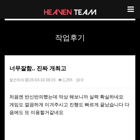
헤븐팀 리뷰
작업후기
너무잘함.. 진짜 개최고
할건하자
26-03-10 08:15
1,265
0
본문
처음엔 반신반의했는데 막상 해보니까 실력 확실하네요
게임도 깔끔하게 이겨주시고 진행도 빠르게 끝났습니다 다
음에도 또 이용할거같네요