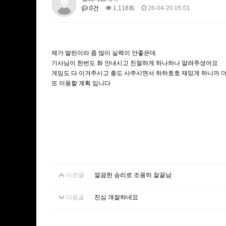
0건
1,118회
26-04-20 05:01
제가 발린이라 좀 많이 실력이 안좋은데
기사님이 한번도 화 안내시고 친절하게 하나하나 알려주셨어요
게임도 다 이겨주시고 총도 사주시면서 하하호호 재밌게 하니까 
또 이용할 계획 입니다
이전글
깔끔한 승리로 조용히 잘끝남
다음글
진심 개잘하네요