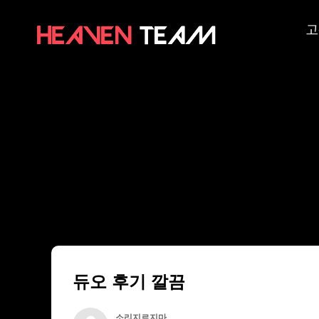
고
듀오 후기 깔끔
소리지르지마