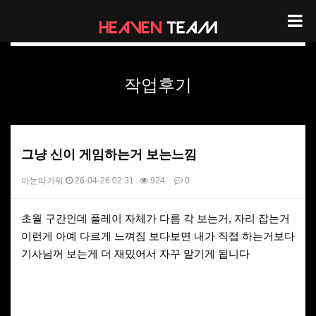
헤븐팀 리뷰
작업후기
그냥 신이 게임하는거 보는느낌
아눈따가워
26-04-26 02:31
924
0
본문
초월 구간인데 플레이 자체가 다름 각 보는거, 자리 잡는거
이런게 아예 다르게 느껴짐 보다보면 내가 직접 하는거보다
기사님꺼 보는게 더 재밌어서 자꾸 맡기게 됩니다