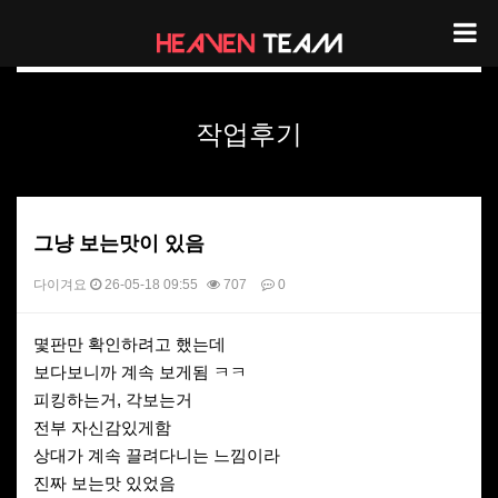
헤븐팀 리뷰
작업후기
그냥 보는맛이 있음
다이겨요
26-05-18 09:55
707
0
본문
몇판만 확인하려고 했는데
보다보니까 계속 보게됨 ㅋㅋ
피킹하는거, 각보는거
전부 자신감있게함
상대가 계속 끌려다니는 느낌이라
진짜 보는맛 있었음