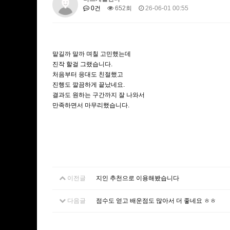
0건
652회
26-06-01 00:55
맡길까 말까 며칠 고민했는데
진작 할걸 그랬습니다.
처음부터 응대도 친절했고
진행도 깔끔하게 끝났네요.
결과도 원하는 구간까지 잘 나와서
만족하면서 마무리했습니다.
이전글
지인 추천으로 이용해봤습니다
다음글
점수도 얻고 배운점도 많아서 더 좋네요 ㅎㅎ