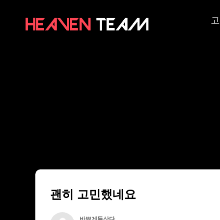
고
괜히 고민했네요
바쁘게들산다