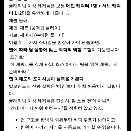
플래티넘 이상 유저들은 보통
메인 캐릭터 1명 + 서브 캐릭
터 1~2명
을 유연하게 다룹니다.
예를 들어,
메인: 제트 (공격형 플레이)
서브: 세이지 (수비형 플레이)
이렇게 두 가지 스타일을 번갈아 가며 연습하면,
맵에 따라 팀 상황에 맞는 최적의 역할 수행
이 가능합니다.
포인트:
“한 캐릭터를 깊게 파되, 최소 하나는 팀을 위한 캐릭터로
준비하라.”
맵 이해도와 포지셔닝이 실력을 가른다
발로란트의 진짜 실력은 ‘에임’보다 ‘위치 싸움’에서 갈립니
다.
플래티넘 이상 유저들은 단순히 ‘잘 쏘는 것’이 아니라
“언제 어디서 싸워야 하는지”를 정확히 알고 있죠.
맵 구조를 완벽히 외워두면 회피 루트가 넓어지고,
팀원이 사라진 자리를 자동으로 커버할 수 있습니다.