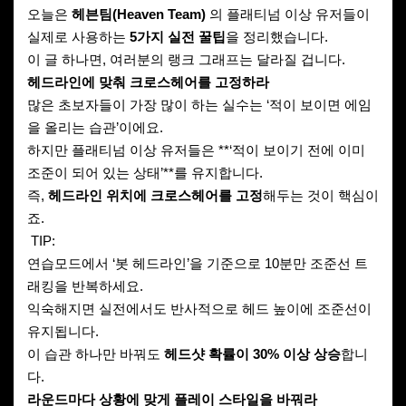
오늘은
헤븐팀(Heaven Team)
의 플래티넘 이상 유저들이
실제로 사용하는
5가지 실전 꿀팁
을 정리했습니다.
이 글 하나면, 여러분의 랭크 그래프는 달라질 겁니다.
헤드라인에 맞춰 크로스헤어를 고정하라
많은 초보자들이 가장 많이 하는 실수는 ‘적이 보이면 에임
을 올리는 습관’이에요.
하지만 플래티넘 이상 유저들은 **‘적이 보이기 전에 이미
조준이 되어 있는 상태’**를 유지합니다.
즉,
헤드라인 위치에 크로스헤어를 고정
해두는 것이 핵심이
죠.
TIP:
연습모드에서 ‘봇 헤드라인’을 기준으로 10분만 조준선 트
래킹을 반복하세요.
익숙해지면 실전에서도 반사적으로 헤드 높이에 조준선이
유지됩니다.
이 습관 하나만 바꿔도
헤드샷 확률이 30% 이상 상승
합니
다.
라운드마다 상황에 맞게 플레이 스타일을 바꿔라