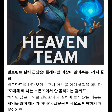
발로란트 실력 급상승! 플래티넘 이상이 알려주는 5가지 꿀
팁
발로란트를 하다 보면 누구나 한 번쯤 이런 생각을 합니다.
“
도대체 왜 나는 브론즈에서 안 올라가는 걸까?
”
하지만 답은 의외로 간단합니다. 실력이 늘지 않는 이유는
게임을 많이 해서가 아니라, 잘못된 방식으로 반복하기 때
문
이에요.