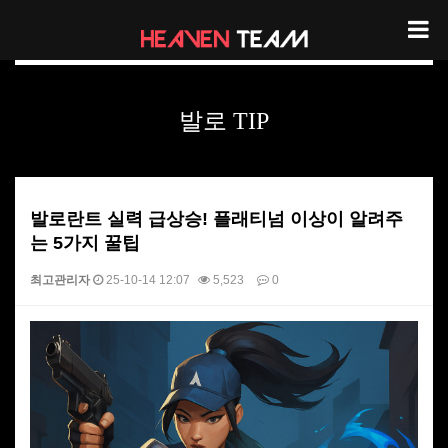
노하우 및 TIP
발로 TIP
발로란트 실력 급상승! 플래티넘 이상이 알려주
는 5가지 꿀팁
최고관리자
25-10-14 12:07
5,523
0
본문