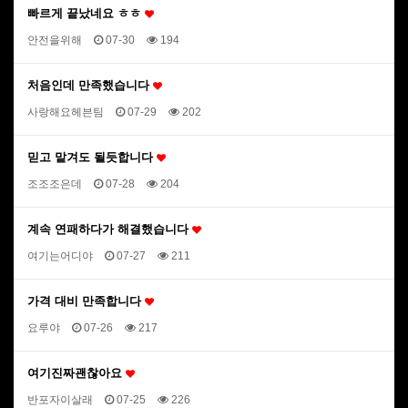
빠르게 끝났네요 ㅎㅎ
안전을위해
07-30
194
처음인데 만족했습니다
사랑해요헤븐팀
07-29
202
믿고 맡겨도 될듯합니다
조조조은데
07-28
204
계속 연패하다가 해결했습니다
여기는어디야
07-27
211
가격 대비 만족합니다
요루야
07-26
217
여기진짜괜찮아요
반포자이살래
07-25
226