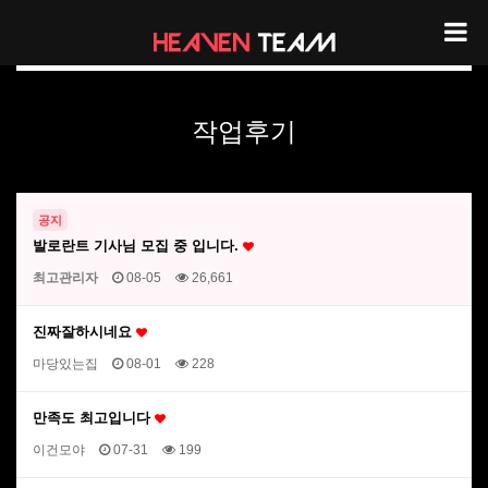
헤븐팀 리뷰
작업후기
공지
발로란트 기사님 모집 중 입니다.
최고관리자
08-05
26,661
진짜잘하시네요
마당있는집
08-01
228
만족도 최고입니다
이건모야
07-31
199