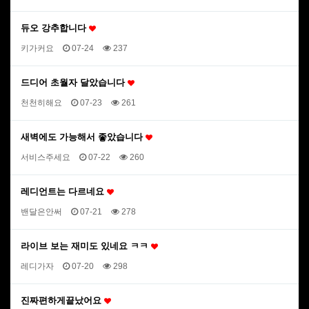
듀오 강추합니다
키가커요
07-24
237
드디어 초월자 달았습니다
천천히해요
07-23
261
새벽에도 가능해서 좋았습니다
서비스주세요
07-22
260
레디언트는 다르네요
밴달은안써
07-21
278
라이브 보는 재미도 있네요 ㅋㅋ
레디가자
07-20
298
진짜편하게끝났어요