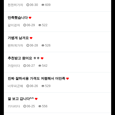
천천히가자
06-30
609
만족했습니다
같이걷자
06-29
522
가볍게 남겨요
편하게가자
06-28
526
추천받고 왔어요 ㅎㅎ
가장이다
06-27
542
진짜 잘하셔용 가격도 저렴해서 더만족
너무피곤해
06-26
529
잘 보고 갑니다^^
기다리다
06-25
556