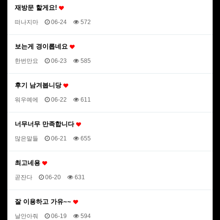
재방문 할게요!
떠나지마
06-24
572
보는게 경이롭네요
한번만요
06-23
585
후기 남겨봅니당
워우예에
06-22
611
너무너무 만족합니다
많은말들
06-21
655
최고네용
곧잔다
06-20
631
잘 이용하고 가유~~
날안아줘
06-19
594