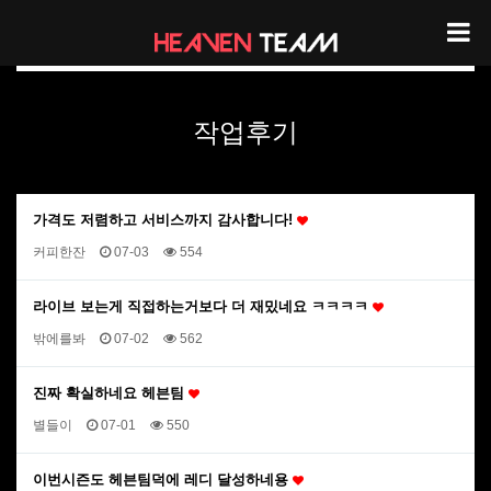
헤븐팀 리뷰
작업후기
가격도 저렴하고 서비스까지 감사합니다!
커피한잔
07-03
554
라이브 보는게 직접하는거보다 더 재밌네요 ㅋㅋㅋㅋ
밖에를봐
07-02
562
진짜 확실하네요 헤븐팀
별들이
07-01
550
이번시즌도 헤븐팀덕에 레디 달성하네용